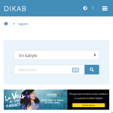
DIKAB
taguni
-->