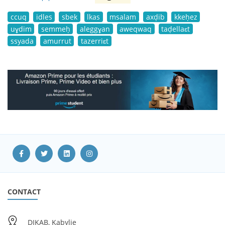
ccuq
idles
sbek
lkas
msalam
axḍib
kkeḥez
uɣdim
semmeḥ
aleggɣan
aweqwaq
taḍellaɛt
ssyada
amurrut
tazerriɛt
CONTACT
DIKAB, Kabylie