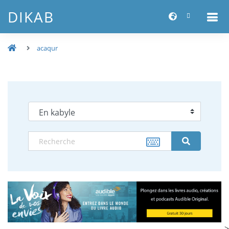
DIKAB
acaqur
-->