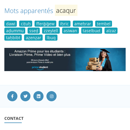
Mots apparentés
acaqur
dawi
ciṭuḥ
fferǧiǧew
iḥric
ameḥrar
ṭembel
aḍummu
sseḍ
zzeylell
asiwan
taselbuɛt
alzaz
taḥbibt
aẓenẓar
lbuq
CONTACT