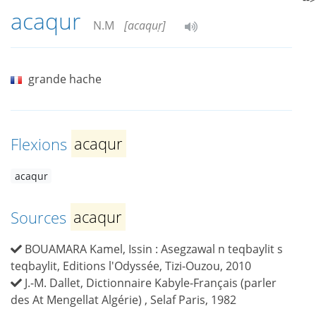
acaqur
N.M
[acaquṛ]
grande hache
Flexions
acaqur
acaqur
Sources
acaqur
BOUAMARA Kamel, Issin : Asegzawal n teqbaylit s
teqbaylit, Editions l'Odyssée, Tizi-Ouzou, 2010
J.-M. Dallet, Dictionnaire Kabyle-Français (parler
des At Mengellat Algérie) , Selaf Paris, 1982