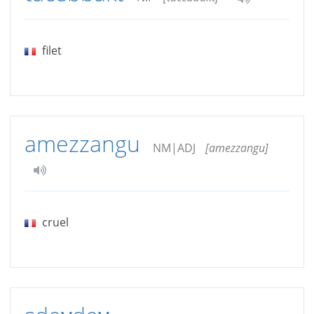
filet
amezzangu
NM|ADJ
[amezzangu]
cruel