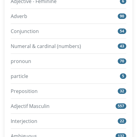
Adjective - Feminine
6
Adverb
90
Conjunction
54
Numeral & cardinal (numbers)
43
pronoun
70
particle
5
Preposition
32
Adjectif Masculin
557
Interjection
22
Ambiguous
132