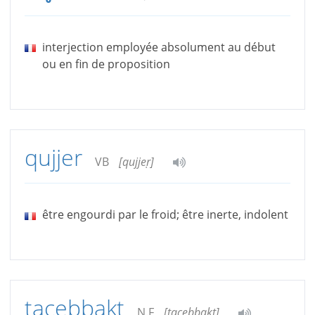
interjection employée absolument au début
ou en fin de proposition
qujjer
VB
[qujjeṛ]
être engourdi par le froid; être inerte, indolent
tacebbakt
N.F
[tacebbakt]