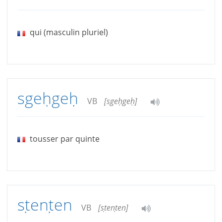
qui (masculin pluriel)
sgeḥgeḥ
VB
[sgeḥgeḥ]
tousser par quinte
sṭenṭen
VB
[sṭenṭen]