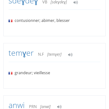
sdeɣdeɣ
VB
[sdeɣdeɣ]
contusionner; abimer, blesser
temɣer
N.F
[temɣeṛ]
grandeur; vieillesse
anwi
PRN
[anwi]