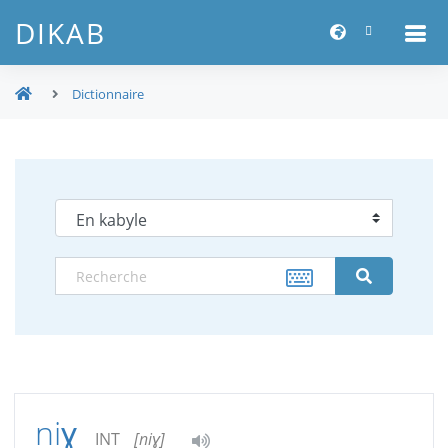
DIKAB
Dictionnaire
niɣ
INT
[niɣ]