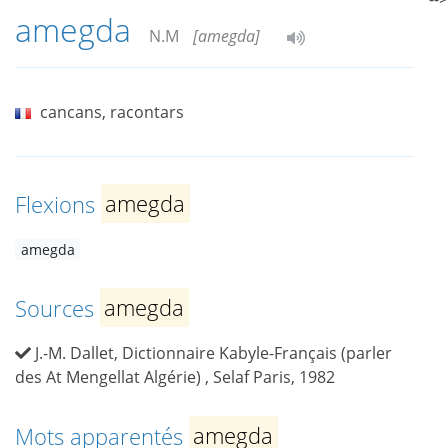
amegda
N.M
[amegda]
cancans, racontars
Flexions
amegda
amegda
Sources
amegda
J.-M. Dallet, Dictionnaire Kabyle-Français (parler
des At Mengellat Algérie) , Selaf Paris, 1982
Mots apparentés
amegda