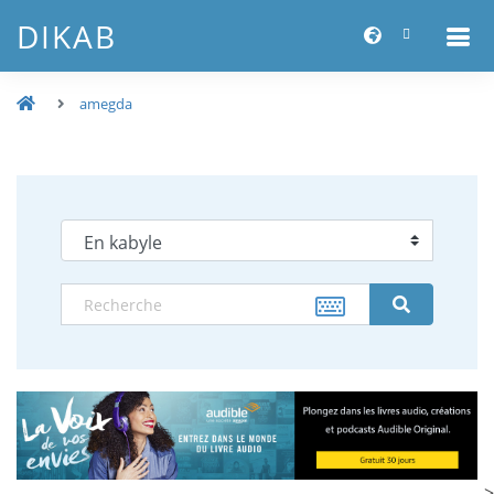
DIKAB
amegda
-->