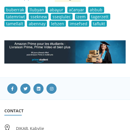
buberrak
llubyan
abaɣur
ačanyar
aḥbub
tatemriwt
sseknew
sseqlulec
izem
tagerzett
tamellalt
abennay
leḥzen
imsefsed
taflukt
CONTACT
DIKAB, Kabylie