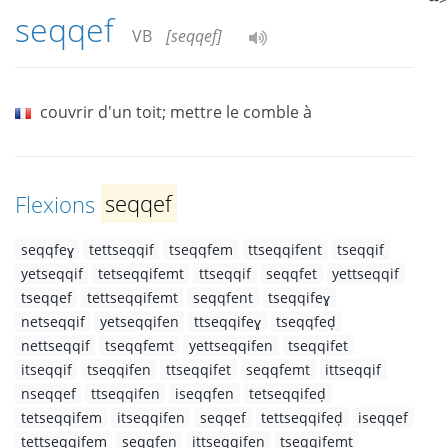
seqqef
VB
[seqqef]
couvrir d'un toit; mettre le comble à
Flexions
seqqef
seqqfeɣ
tettseqqif
tseqqfem
ttseqqifent
tseqqif
yetseqqif
tetseqqifemt
ttseqqif
seqqfet
yettseqqif
tseqqef
tettseqqifemt
seqqfent
tseqqifeɣ
netseqqif
yetseqqifen
ttseqqifeɣ
tseqqfeḍ
nettseqqif
tseqqfemt
yettseqqifen
tseqqifet
itseqqif
tseqqifen
ttseqqifet
seqqfemt
ittseqqif
nseqqef
ttseqqifen
iseqqfen
tetseqqifeḍ
tetseqqifem
itseqqifen
seqqef
tettseqqifeḍ
iseqqef
tettseqqifem
seqqfen
ittseqqifen
tseqqifemt