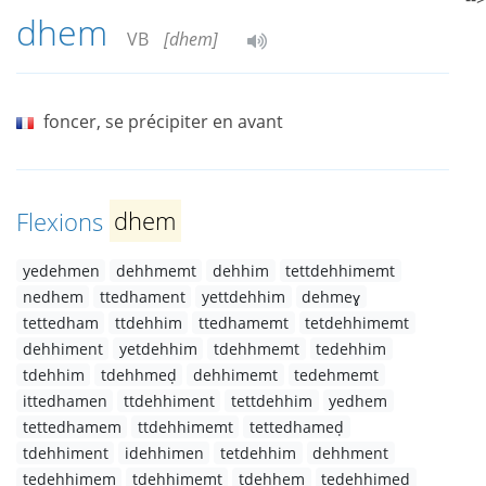
dhem
VB
[dhem]
foncer, se précipiter en avant
Flexions
dhem
yedehmen
dehhmemt
dehhim
tettdehhimemt
nedhem
ttedhament
yettdehhim
dehmeɣ
tettedham
ttdehhim
ttedhamemt
tetdehhimemt
dehhiment
yetdehhim
tdehhmemt
tedehhim
tdehhim
tdehhmeḍ
dehhimemt
tedehmemt
ittedhamen
ttdehhiment
tettdehhim
yedhem
tettedhamem
ttdehhimemt
tettedhameḍ
tdehhiment
idehhimen
tetdehhim
dehhment
tedehhimem
tdehhimemt
tdehhem
tedehhimeḍ