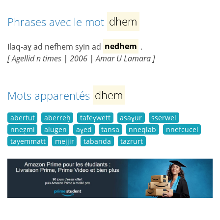
Phrases avec le mot
dhem
Ilaq-aɣ ad nefhem syin ad
nedhem
.
[ Agellid n times | 2006 | Amar U Lamara ]
Mots apparentés
dhem
abertut
aberreḥ
tafeɣwett
asaɣur
sserwel
nneẓmi
alugen
aɣed
tansa
nneqlab
nnefcucel
tayemmatt
mejjir
tabanda
tazrurt