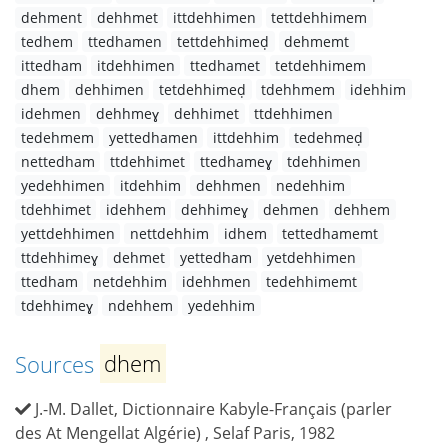
dehment
dehhmet
ittdehhimen
tettdehhimem
tedhem
ttedhamen
tettdehhimeḍ
dehmemt
ittedham
itdehhimen
ttedhamet
tetdehhimem
dhem
dehhimen
tetdehhimeḍ
tdehhmem
idehhim
idehmen
dehhmeɣ
dehhimet
ttdehhimen
tedehmem
yettedhamen
ittdehhim
tedehmeḍ
nettedham
ttdehhimet
ttedhameɣ
tdehhimen
yedehhimen
itdehhim
dehhmen
nedehhim
tdehhimet
idehhem
dehhimeɣ
dehmen
dehhem
yettdehhimen
nettdehhim
idhem
tettedhamemt
ttdehhimeɣ
dehmet
yettedham
yetdehhimen
ttedham
netdehhim
idehhmen
tedehhimemt
tdehhimeɣ
ndehhem
yedehhim
Sources
dhem
J.-M. Dallet, Dictionnaire Kabyle-Français (parler
des At Mengellat Algérie) , Selaf Paris, 1982