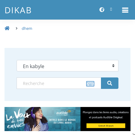
DIKAB
dhem
-->