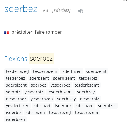
sderbez
VB
[sderbez]
précipiter; faire tomber
Flexions
sderbez
tesderbizeḍ
tesderbizem
isderbizen
sderbzemt
tesderbez
sderbzent
sderbizemt
tesderbiz
sderbizent
sderbez
yesderbez
tesderbzemt
sderbiz
yesderbiz
tesderbizemt
sderbzeɣ
nesderbez
yesderbzen
sderbizeɣ
nesderbiz
yesderbizen
sderbzet
isderbez
sderbzen
sderbizet
isderbiz
sderbizen
tesderbzeḍ
tesderbzem
isderbzen