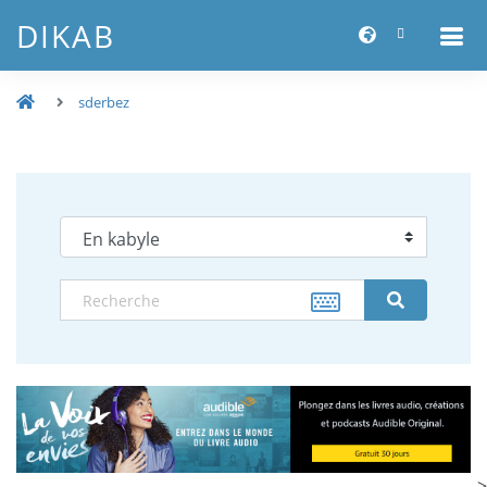
DIKAB
sderbez
-->