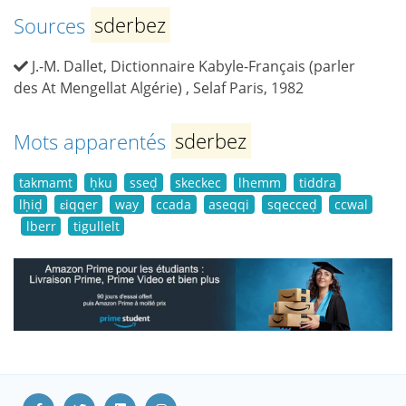
Sources
sderbez
J.-M. Dallet, Dictionnaire Kabyle-Français (parler
des At Mengellat Algérie) , Selaf Paris, 1982
Mots apparentés
sderbez
takmamt
ḥku
sseḍ
skeckec
lhemm
tiddra
lḥiḍ
ɛiqqer
way
ccada
aseqqi
sqecceḍ
ccwal
lberr
tigullelt