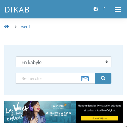
DIKAB
lwerd
-->