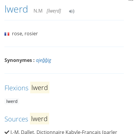
lwerd
N.M
[lweṛd]
rose, rosier
Synonymes :
ajeǧǧig
Flexions
lwerd
lwerd
Sources
lwerd
J.-M. Dallet, Dictionnaire Kabyle-Français (parler