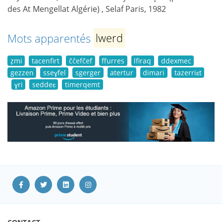
des At Mengellat Algérie) , Selaf Paris, 1982
Mots apparentés
lwerd
ẓmi
tacenfirt
ččefčef
ffurres
lfiraq
ddexmec
gezzen
sseɣfel
sgerger
atertur
dimari
tazerriɛt
ɣri
seddeɛ
timerqemt