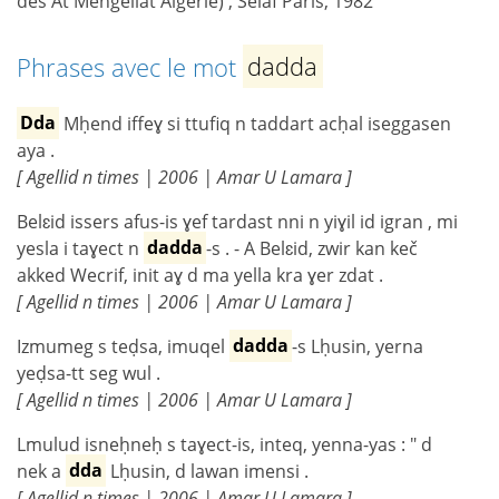
des At Mengellat Algérie) , Selaf Paris, 1982
Phrases avec le mot
dadda
Dda
Mḥend iffeɣ si ttufiq n taddart acḥal iseggasen
aya .
[ Agellid n times | 2006 | Amar U Lamara ]
Belɛid issers afus-is ɣef tardast nni n yiɣil id igran , mi
yesla i taɣect n
dadda
-s . - A Belɛid, zwir kan keč
akked Wecrif, init aɣ d ma yella kra ɣer zdat .
[ Agellid n times | 2006 | Amar U Lamara ]
Izmumeg s teḍsa, imuqel
dadda
-s Lḥusin, yerna
yeḍsa-tt seg wul .
[ Agellid n times | 2006 | Amar U Lamara ]
Lmulud isneḥneḥ s taɣect-is, inteq, yenna-yas : " d
nek a
dda
Lḥusin, d lawan imensi .
[ Agellid n times | 2006 | Amar U Lamara ]