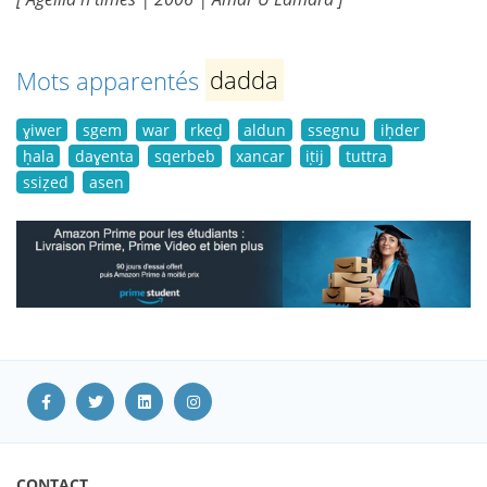
Mots apparentés
dadda
ɣiwer
sgem
war
rkeḍ
aldun
ssegnu
iḥder
ḥala
daɣenta
sqerbeb
xancar
iṭij
tuttra
ssiẓed
asen
CONTACT