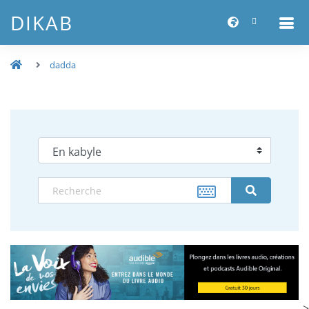
DIKAB
dadda
-->