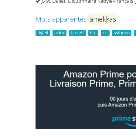
J.-M. Dallet, Dictionnaire Kabyle-Français 
Mots apparentés
amekkas
tiɣlelt
acluc
tarzeft
blu
zzi
ssibnen