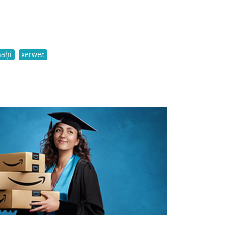
ḥaḥi
xerweɛ