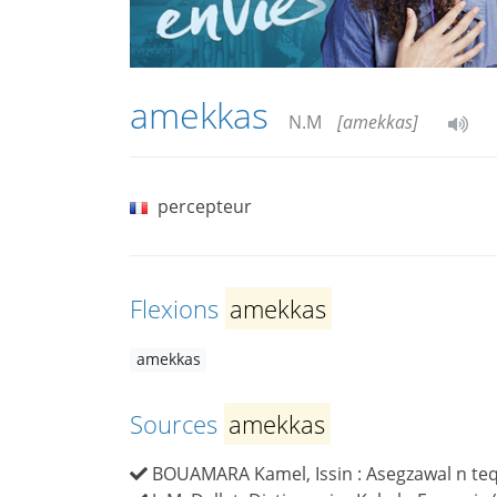
amekkas
N.M
[amekkas]
percepteur
Flexions
amekkas
amekkas
Sources
amekkas
BOUAMARA Kamel, Issin : Asegzawal n teqba