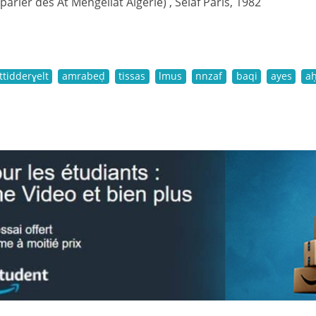
(parler des At Mengellat Algérie) , Selaf Paris, 1982
ttidderɣelt
amrabeḍ
tissas
lmus
nnzaf
baqi
ayes
a