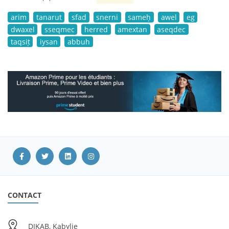
arim
tanarut
sfad
snerni
sameḥ
awel
eg
dwaxel
sseqmec
herred
amextan
aseqdec
taqsiṭ
iysan
abbuh
CONTACT
DIKAB, Kabylie