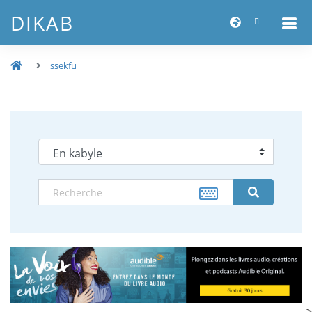
DIKAB
ssekfu
-->