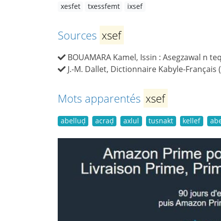
xesfet
txessfemt
ixsef
Sources
xsef
BOUAMARA Kamel, Issin : Asegzawal n teqba
J.-M. Dallet, Dictionnaire Kabyle-Français 
Mots apparentés
xsef
abelluḍ
acraḍ
axlul
tusnakt
kellef
ab