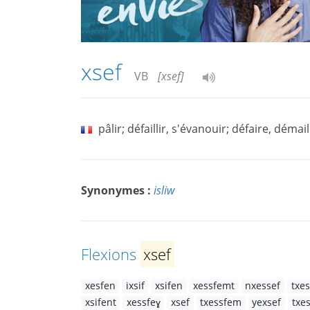
xsef
VB
[xsef]
pâlir; défaillir, s'évanouir; défaire, démail
Synonymes :
isliw
Flexions
xsef
xesfen
ixsif
xsifen
xessfemt
nxessef
txe
xsifent
xessfeɣ
xsef
txessfem
yexsef
txe