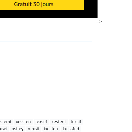
-->
esfemt
xessfen
texsef
xesfent
texsif
xsef
xsifeɣ
nexsif
ixesfen
txessfeḍ