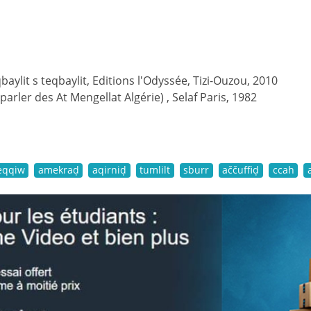
ylit s teqbaylit, Editions l'Odyssée, Tizi-Ouzou, 2010
(parler des At Mengellat Algérie) , Selaf Paris, 1982
eqqiw
amekraḍ
aqirniḍ
tumlilt
sburr
aččuffiḍ
ccah