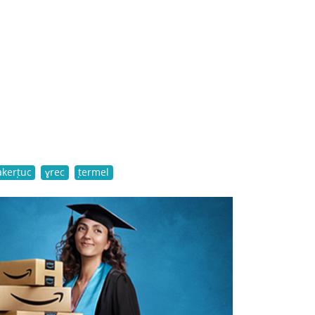
akerṭuc
ɣrec
ṭermel