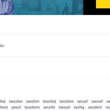
ler
sfeḍ
ixessfen
txesfem
texsifeḍ
texsifem
xessef
ixessef
x
sfemt
yexsif
texsifemt
xessfet
txessef
xesfeɣ
xessfent
ne