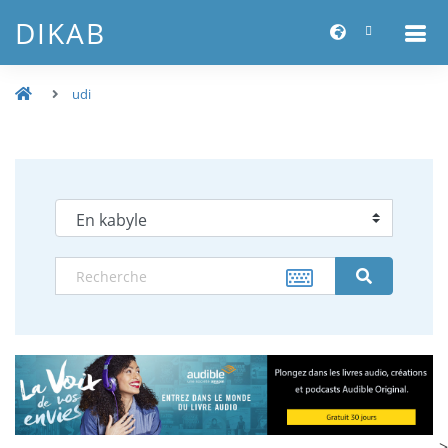
DIKAB
udi
-->