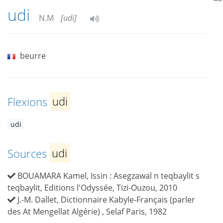
udi
N.M
[udi]
beurre
Flexions
udi
udi
Sources
udi
BOUAMARA Kamel, Issin : Asegzawal n teqbaylit s
teqbaylit, Editions l'Odyssée, Tizi-Ouzou, 2010
J.-M. Dallet, Dictionnaire Kabyle-Français (parler
des At Mengellat Algérie) , Selaf Paris, 1982