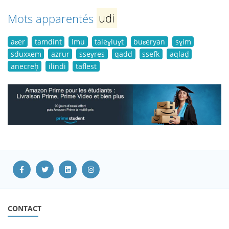
Mots apparentés
udi
aɛer
tamdint
lmu
taleɣluɣt
buɛeryan
sɣim
sduxxem
azrur
sseɣres
qadd
ssefk
aqlaḍ
anecreḥ
ilindi
taflest
CONTACT