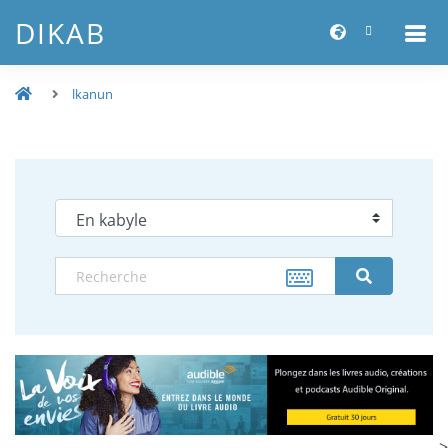
DIKAB
lkanun
-->