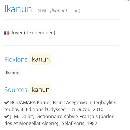
lkanun
N.M
[lkanun]
foyer (de cheminée)
Flexions
lkanun
lkanun
Sources
lkanun
BOUAMARA Kamel, Issin : Asegzawal n teqbaylit s
teqbaylit, Editions l'Odyssée, Tizi-Ouzou, 2010
J.-M. Dallet, Dictionnaire Kabyle-Français (parler
des At Mengellat Algérie) , Selaf Paris, 1982