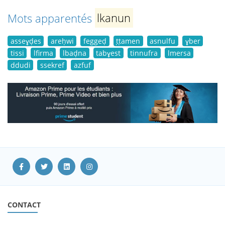
Mots apparentés
lkanun
asseɣḍes
areḥwi
feggeḍ
ṭṭamen
asnulfu
ɣber
tissi
lfirma
lbaḍna
tabɣest
tinnufra
lmersa
ddudi
ssekref
azfuf
CONTACT