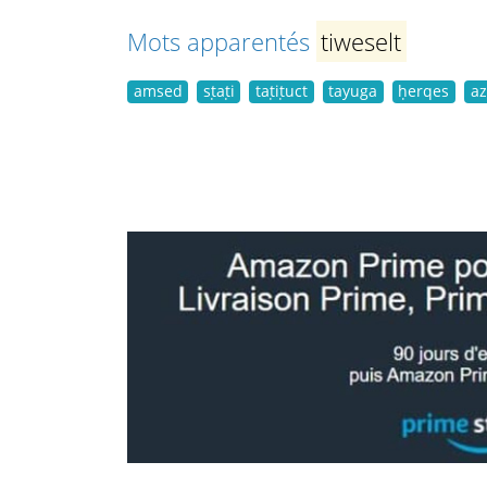
Mots apparentés
tiweselt
amsed
sṭaṭi
taṭiṭuct
tayuga
ḥerqes
a