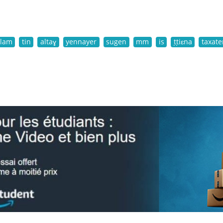
zlam
tin
altaɣ
yennayer
sugen
mm
is
ṭṭiɛna
taxat