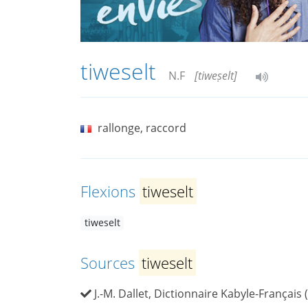
tiweselt
N.F
[tiweṣelt]
rallonge, raccord
Flexions
tiweselt
tiweselt
Sources
tiweselt
J.-M. Dallet, Dictionnaire Kabyle-Français 