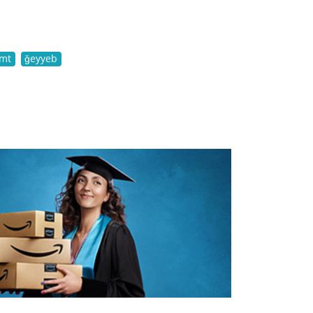
emt
ǧeyyeb