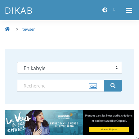
DIKAB
tewser
-->