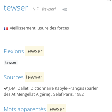
tewser
N.F
[tewser]
vieillissement, usure des forces
Flexions
tewser
tewser
Sources
tewser
J.-M. Dallet, Dictionnaire Kabyle-Français (parler
des At Mengellat Algérie) , Selaf Paris, 1982
Mots apparentés
tewser