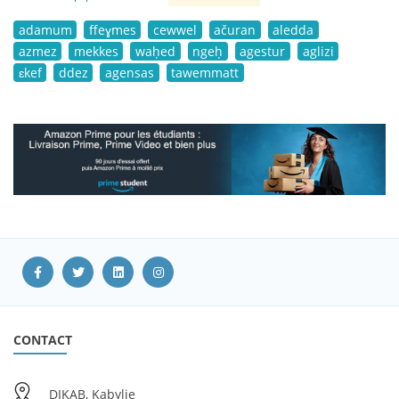
adamum
ffeɣmes
cewwel
ačuran
aledda
azmez
mekkes
waḥed
ngeḥ
agestur
aglizi
ɛkef
ddez
agensas
tawemmatt
CONTACT
DIKAB, Kabylie