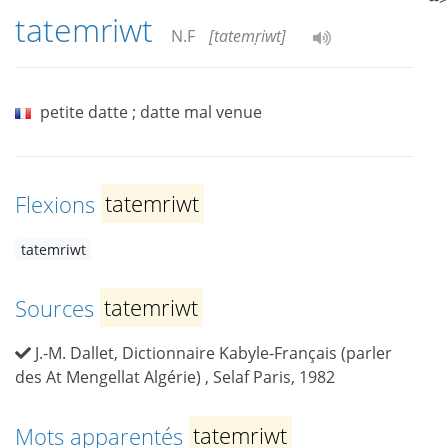
tatemriwt
N.F
[tatemṛiwt]
petite datte ; datte mal venue
Flexions
tatemriwt
tatemriwt
Sources
tatemriwt
J.-M. Dallet, Dictionnaire Kabyle-Français (parler
des At Mengellat Algérie) , Selaf Paris, 1982
Mots apparentés
tatemriwt