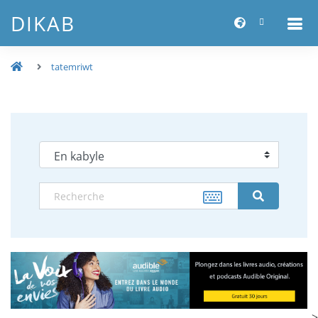
DIKAB
tatemriwt
-->