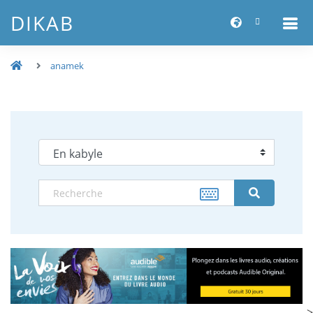
DIKAB
anamek
-->