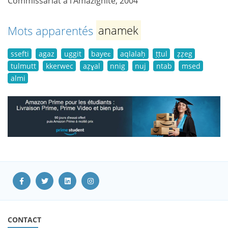
Commissariat à l’Amazighité, 2004
Mots apparentés
anamek
ssefti
agaz
uggit
bayeɛ
aqlalaḥ
ṭṭul
ẓẓeg
tulmutt
kkerwec
aẓɣal
nnig
nuj
ntab
msed
almi
CONTACT