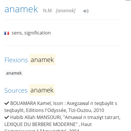
anamek
N.M
[anamek]
sens, signification
Flexions
anamek
anamek
Sources
anamek
BOUAMARA Kamel, Issin : Asegzawal n teqbaylit s
teqbaylit, Editions l'Odyssée, Tizi-Ouzou, 2010
Habib Allah MANSOURI, "Amawal n tmaziɣt tatrart,
LEXIQUE DU BERBERE MODERNE" , Haut