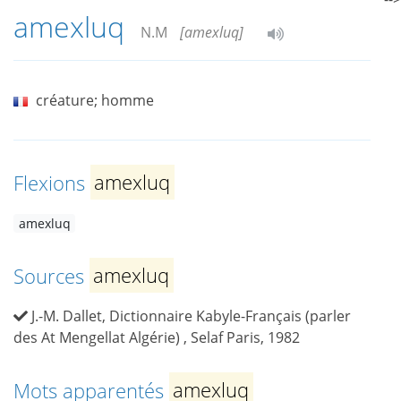
amexluq
N.M
[amexluq]
créature; homme
Flexions
amexluq
amexluq
Sources
amexluq
J.-M. Dallet, Dictionnaire Kabyle-Français (parler
des At Mengellat Algérie) , Selaf Paris, 1982
Mots apparentés
amexluq