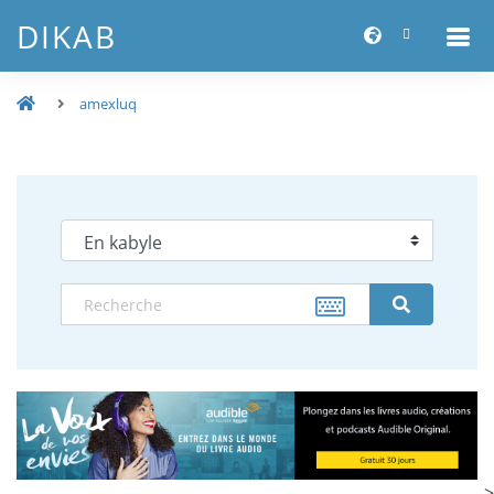
DIKAB
amexluq
-->