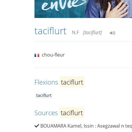
taciflurt
N.F
[tacifluṛt]
chou-fleur
Flexions
taciflurt
taciflurt
Sources
taciflurt
BOUAMARA Kamel, Issin : Asegzawal n teqba