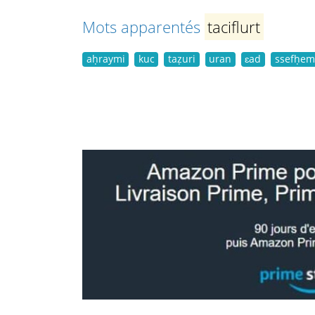
Mots apparentés
taciflurt
aḥraymi
kuc
taẓuri
uran
ɛad
ssefḥem