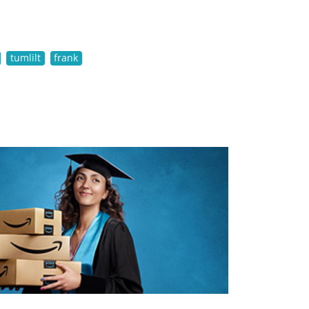
tumlilt
frank