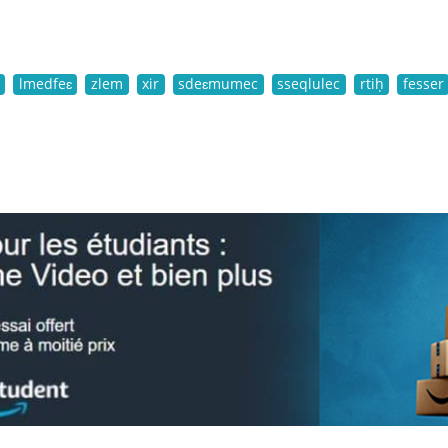
lmedfeɛ
zlem
xir
sdeɛmumec
sseqlulec
rtiḥ
fesser