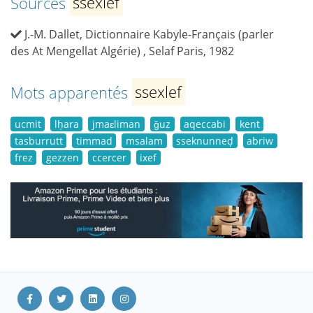
Sources
ssexlef
J.-M. Dallet, Dictionnaire Kabyle-Français (parler
des At Mengellat Algérie) , Selaf Paris, 1982
Mots apparentés
ssexlef
ucmit
lḥara
jmaɛliman
ǧuz
aqeccabi
kent
tasburrutt
timmad
msalam
sseknunneḍ
abriw
frez
gezzen
ccercer
ixef