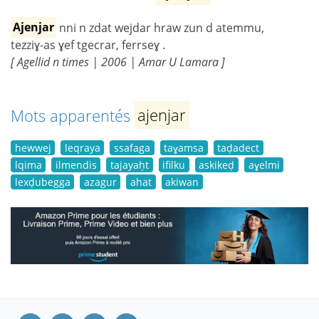
Ajenjar
nni n zdat wejdar hraw zun d atemmu,
tezziɣ-as ɣef tgecrar, ferrseɣ .
[ Agellid n times | 2006 | Amar U Lamara ]
Mots apparentés
ajenjar
hewwej
leqraya
ssafaga
taɣamsa
taḍadect
lqima
ilmendis
tajayaḥt
ifilku
askikeḍ
aɣelmi
lexḍubegga
azagur
ahat
akiwan