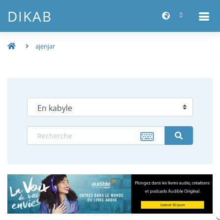
DIKAB
ajenjar
-->