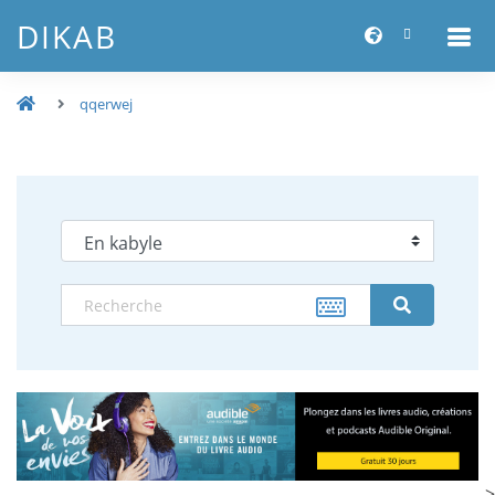
DIKAB
qqerwej
-->