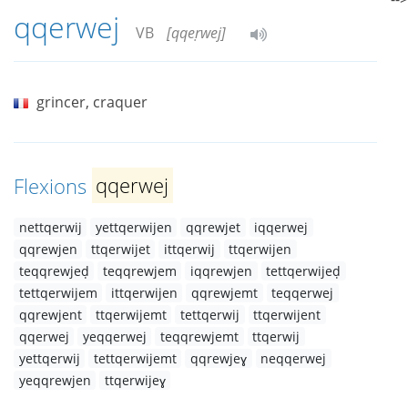
qqerwej
VB
[qqeṛwej]
grincer, craquer
Flexions
qqerwej
nettqerwij
yettqerwijen
qqrewjet
iqqerwej
qqrewjen
ttqerwijet
ittqerwij
ttqerwijen
teqqrewjeḍ
teqqrewjem
iqqrewjen
tettqerwijeḍ
tettqerwijem
ittqerwijen
qqrewjemt
teqqerwej
qqrewjent
ttqerwijemt
tettqerwij
ttqerwijent
qqerwej
yeqqerwej
teqqrewjemt
ttqerwij
yettqerwij
tettqerwijemt
qqrewjeɣ
neqqerwej
yeqqrewjen
ttqerwijeɣ