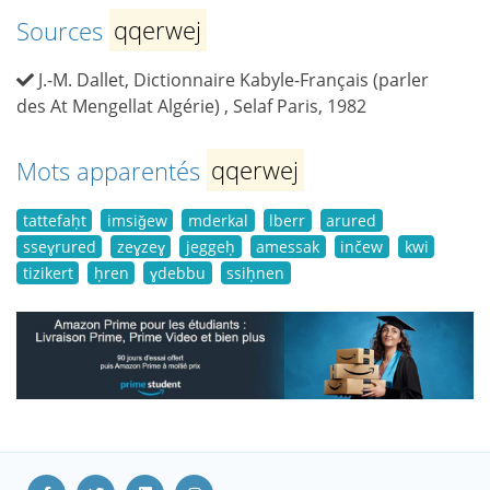
Sources
qqerwej
J.-M. Dallet, Dictionnaire Kabyle-Français (parler
des At Mengellat Algérie) , Selaf Paris, 1982
Mots apparentés
qqerwej
tattefaḥt
imsiǧew
mderkal
lberr
arured
sseɣrured
zeɣzeɣ
jeggeḥ
amessak
inčew
kwi
tizikert
ḥren
ɣdebbu
ssiḥnen