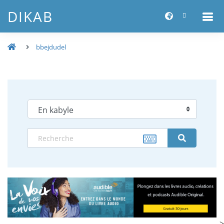
DIKAB
bbejdudel
-->