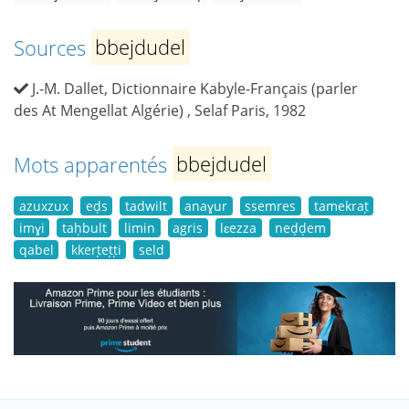
Sources
bbejdudel
J.-M. Dallet, Dictionnaire Kabyle-Français (parler
des At Mengellat Algérie) , Selaf Paris, 1982
Mots apparentés
bbejdudel
azuxzux
eḍs
tadwilt
anaɣur
ssemres
tamekraṭ
imɣi
taḥbult
limin
agris
lɛezza
neḍḍem
qabel
kkerṭeṭṭi
seld