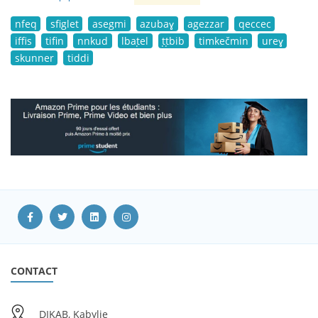
nfeq
sfiglet
asegmi
azubaɣ
agezzar
qeccec
iffis
tifin
nnkud
lbaṭel
ṭṭbib
timkečmin
ureɣ
skunner
tiddi
CONTACT
DIKAB, Kabylie