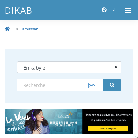
DIKAB
amassar
-->