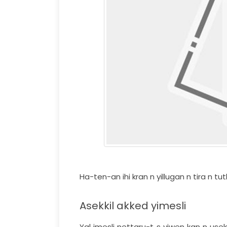
Ha-ten-an ihi kran n yillugan n tira n tut
Asekkil akked yimesli
Yal imesli nettaru-t s yiwen kan n usek