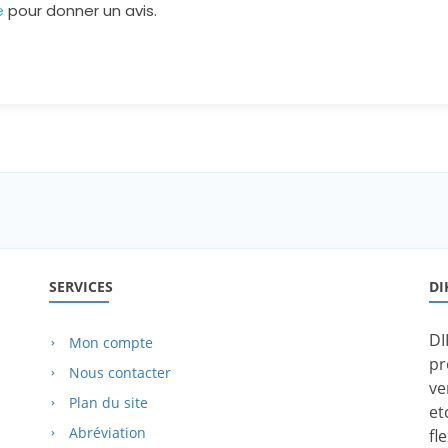
re
pour donner un avis.
SERVICES
DI
DI
Mon compte
pr
Nous contacter
ve
Plan du site
et
Abréviation
fl