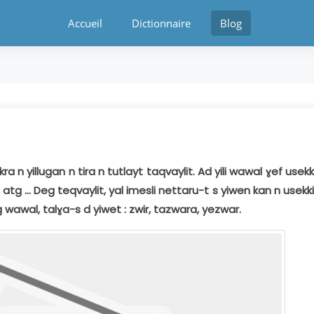
Accueil
Dictionnaire
Blog
n yillugan n tira n tutlayt taqvaylit. Ad yili wawal ɣef usekki
atg ... Deg teqvaylit, yal imesli nettaru-t s yiwen kan n usekkil
g wawal, talɣa-s d yiwet : zwir, tazwara, yezwar.