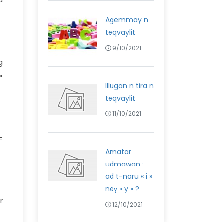
Agemmay n
teqvaylit
9/10/2021
g
«
Illugan n tira n
teqvaylit
11/10/2021
=
Amatar
udmawan :
ad t-naru « i »
neɣ « y » ?
r
12/10/2021