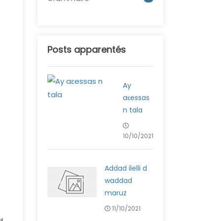
Posts apparentés
Ay
aɛessas
n tala
10/10/2021
Addad ilelli d
waddad
maruz
11/10/2021
d