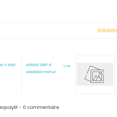
s n tala
Addad ilelli d
⟶
waddad maruz
 teqvaylit - 0 commentaire