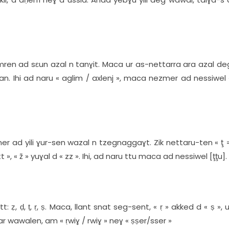
zemren ad sɛun azal n tanɣit. Maca ur as-nettarra ara azal de
slan. Ihi ad naru « aglim / axlenj », maca nezmer ad nessiwel 
mer ad yili ɣur-sen wazal n tzegnaggaɣt. Zik nettaru-ten « ţ 
tt », « ž » yuɣal d « zz ». Ihi, ad naru ttu maca ad nessiwel [ţţu].
: ẓ, ḍ, ṭ, ṛ, ṣ. Maca, llant snat seg-sent, « ṛ » akked d « ṣ », u
 wawalen, am « ṛwiɣ / rwiɣ » neɣ « ṣṣer/sser »