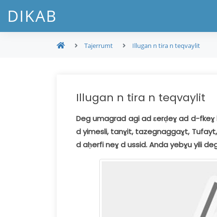
DIKAB
Tajerrumt
Illugan n tira n teqvaylit
Illugan n tira n teqvaylit
Deg umagrad agi ad ɛerḍeɣ ad d-fkeɣ kra 
d yimesli, tanɣit, tazegnaggaɣt, Tufayt, 
d aḥerfi neɣ d ussid. Anda yebɣu yili de