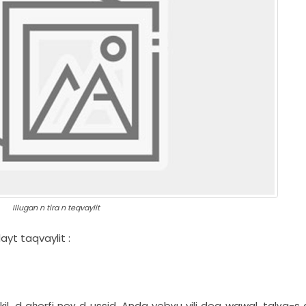
Illugan n tira n teqvaylit
layt taqvaylit :
kil, d aḥerfi neɣ d ussid. Anda yebɣu yili deg wawal, talɣa-s 