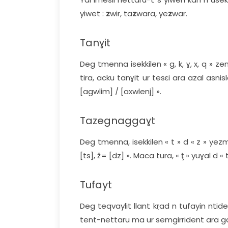
yiwet :
z
wir, ta
z
wara, ye
z
war.
Tanɣit
Deg tmenna isekkilen « g, k, ɣ, x, q » 
tira, acku tanɣit ur tesɛi ara azal asni
[agwlim] / [axwlenj] ».
Tazegnaggaɣt
Deg tmenna, isekkilen « t » d « z » yez
[ts], ž= [dz] ». Maca tura, « ţ » yuɣal d « 
Tufayt
Deg teqvaylit llant kṛad n tufayin ntidett
tent-nettaru ma ur semgirrident ara gar