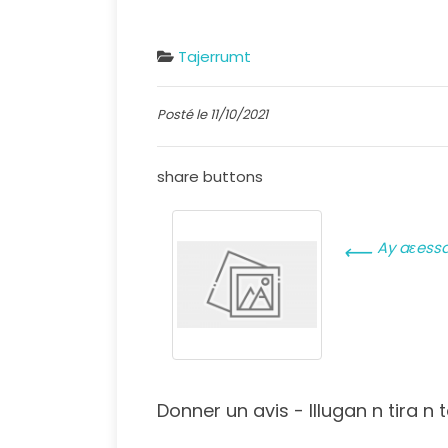
Tajerrumt
Posté le 11/10/2021
share buttons
Ay aɛessa
⟵
Donner un avis - Illugan n tira n