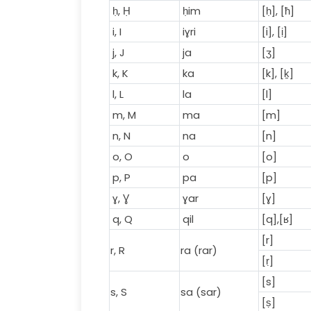
ḥ, Ḥ
ḥim
[ḥ], [ħ]
i, I
iɣri
[i], [ị]
j, J
ja
[ʒ]
k, K
ka
[k], [ḵ]
l, L
la
[l]
m, M
ma
[m]
n, N
na
[n]
o, O
o
[o]
p, P
pa
[p]
ɣ, Ɣ
ɣar
[ɣ]
q, Q
qil
[q],[ʁ]
[r]
r, R
ra (rar)
[ṛ]
[s]
s, S
sa (sar)
[ṣ]