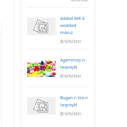
Addad ilelli d
waddad
maruz
11/10/2021
Agemmay n
teqvaylit
9/10/2021
Illugan n tira n
teqvaylit
11/10/2021