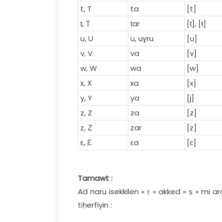
t, T
ta
[t]
ṭ, Ṭ
ṭar
[ṭ], [ŧ]
u, U
u, uɣru
[u]
v, V
va
[v]
w, W
wa
[w]
x, X
xa
[x]
y, Y
ya
[j]
z, Z
za
[z]
ẓ, Ẓ
ẓar
[ẓ]
ε, Ɛ
εa
[ɛ]
Tamawt :
Ad naru isekkilen « ṛ » akked « ṣ » mi
tiḥerfiyin :