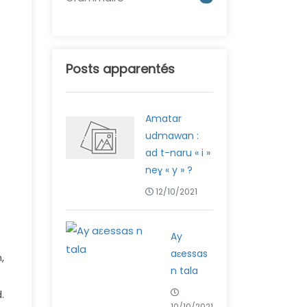
Posts apparentés
Amatar
udmawan :
ad t-naru « i »
neɣ « y » ?
12/10/2021
Ay
aɛessas
,
n tala
.
10/10/2021