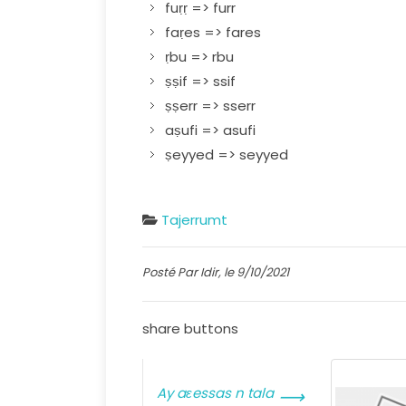
fuṛṛ => furr
faṛes => fares
ṛbu => rbu
ṣṣif => ssif
ṣṣerr => sserr
aṣufi => asufi
ṣeyyed => seyyed
Tajerrumt
Posté Par Idir, le 9/10/2021
share buttons
Ay aɛessas n tala
⟶