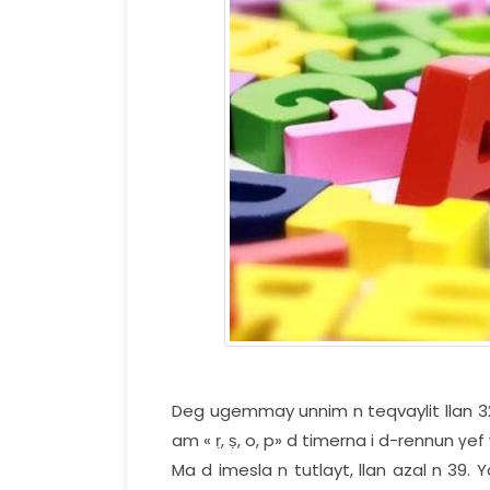
Deg ugemmay unnim n teqvaylit llan 32 n 
am « ṛ, ṣ, o, p» d timerna i d-rennun γ
Ma d imesla n tutlayt, llan azal n 39. Y