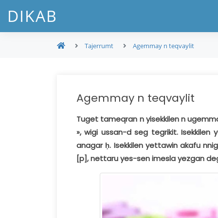
DIKAB
Tajerrumt
Agemmay n teqvaylit
Agemmay n teqvaylit
Tuget tameqran n yisekkilen n ugemmay s
», wigi ussan-d seg tegrikit. Isekkile
anagar ḥ. Isekkilen yettawin akafu nnig
[p], nettaru yes-sen imesla yezgan 