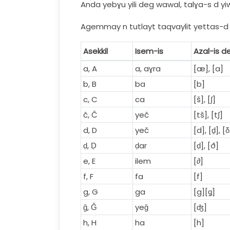
Anda yebɣu yili deg wawal, talɣa-s d yi
Agemmay n tutlayt taqvaylit yettas-d 
Asekkil
Isem-is
Azal-is d
a, A
a, aɣra
[æ], [a]
b, B
ba
[b]
c, C
ca
[š], [∫]
č, Č
yeč
[tš], [t∫]
d, D
yeč
[d], [ḏ], [δ
ḍ, Ḍ
ḍar
[ḍ], [ð]
e, E
ilem
[∂]
f, F
fa
[f]
g, G
ga
[g][ǥ]
ǧ, Ǧ
yeǧ
[ʤ]
h, H
ha
[h]