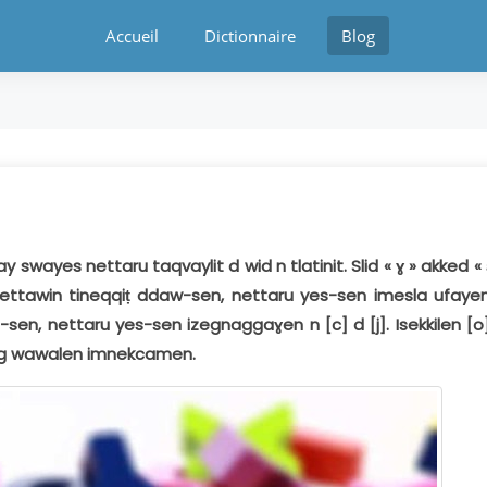
Accueil
Dictionnaire
Blog
wayes nettaru taqvaylit d wid n tlatinit. Slid « ɣ » akked « 
n yettawin tineqqiṭ ddaw-sen, nettaru yes-sen imesla ufayen
-sen, nettaru yes-sen izegnaggaɣen n [c] d [j]. Isekkilen [o]
deg wawalen imnekcamen.