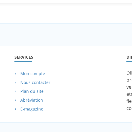
SERVICES
DI
DI
Mon compte
pr
Nous contacter
ve
Plan du site
et
Abréviation
fl
co
E-magazine