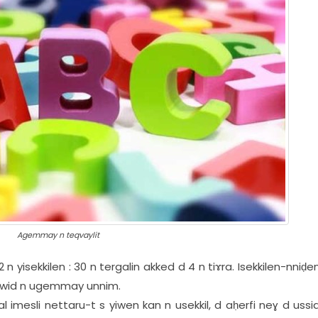
Agemmay n teqvaylit
yisekkilen : 30 n tergalin akked d 4 n tiɤra. Isekkilen-nniḍen
ef wid n ugemmay unnim.
al imesli nettaru-t s yiwen kan n usekkil, d aḥerfi neɣ d ussid