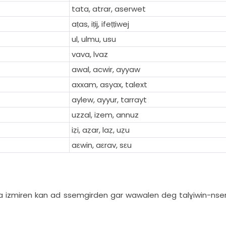
tata, atrar, aserwet
aṭas, iṭij, ifeṭṭiwej
ul, ulmu, usu
vava, lvaz
awal, acwir, ayyaw
axxam, asyax, talext
aylew, ayyur, tarrayt
uzzal, izem, annuz
iẓi, aẓar, laẓ, uẓu
aεwin, aεrav, sεu
 ara izmiren kan ad ssemgirden gar wawalen deg talɣiwin-nse