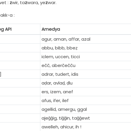
wet :
z
wir, ta
z
wara, ye
z
war.
akk-a :
eg API
Amedya
agur, aman, affar, azal
abbu, bibb, bbeẓ
iclem, uccen, ticci
ečč, aberčečču
]
adrar, tudert, idis
aḍar, avlaḍ, ḍlu
ers, izem, anef
afus, ifer, ilef
agellid, amergu, ggal
ajeǧǧig, tiǧǧin, taǧǧewt
awelleh, ahicur, ih !