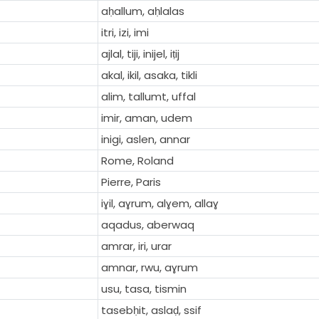
aḥallum, aḥlalas
itri, izi, imi
ajlal, tiji, inijel, iṭij
akal, ikil, asaka, tikli
alim, tallumt, uffal
imir, aman, udem
inigi, aslen, annar
Rome, Roland
Pierre, Paris
iɣil, aɣrum, alɣem, allaɣ
aqadus, aberwaq
amrar, iri, urar
amnar, rwu, aɣrum
usu, tasa, tismin
tasebḥit, aslaḍ, ssif