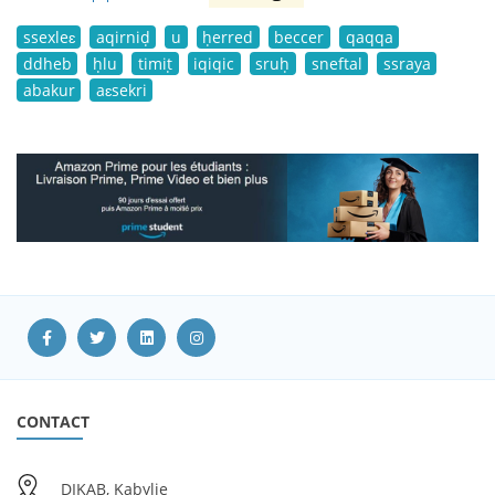
ssexleɛ
aqirniḍ
u
ḥerred
beccer
qaqqa
ddheb
ḥlu
timiṭ
iqiqic
sruḥ
sneftal
ssraya
abakur
aɛsekri
CONTACT
DIKAB, Kabylie