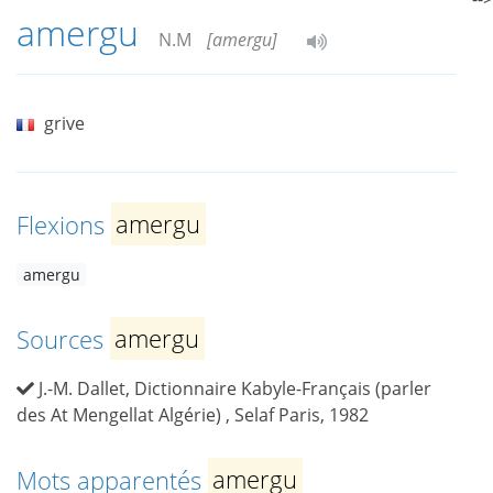
amergu
N.M
[amergu]
grive
Flexions
amergu
amergu
Sources
amergu
J.-M. Dallet, Dictionnaire Kabyle-Français (parler
des At Mengellat Algérie) , Selaf Paris, 1982
Mots apparentés
amergu