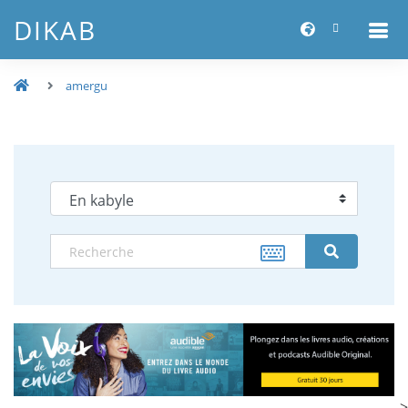
DIKAB
amergu
-->