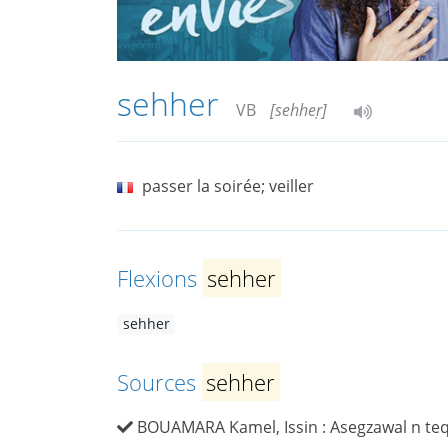
sehher
VB
[sehheṛ]
passer la soirée; veiller
Flexions
sehher
sehher
Sources
sehher
BOUAMARA Kamel, Issin : Asegzawal n teqba