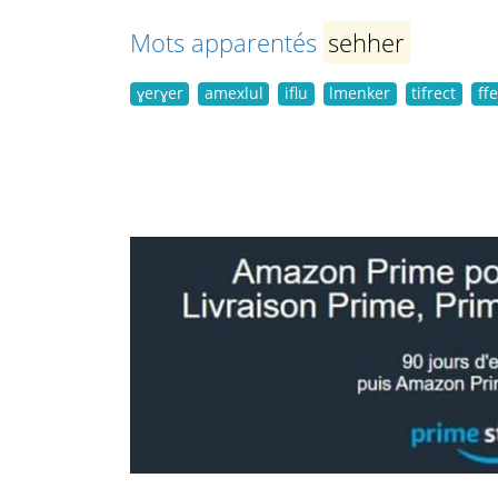
Mots apparentés
sehher
ɣerɣer
amexlul
iflu
lmenker
tifrect
ff