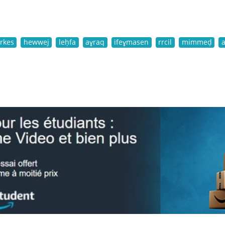
erkes
hewwej
leḥfa
aɣraq
ifeɣmasen
rrcil
mimmeḍ