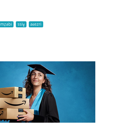
amẓabi
ssiɣ
aɛezri