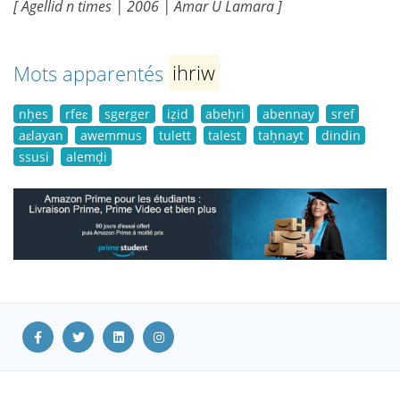
[ Agellid n times | 2006 | Amar U Lamara ]
Mots apparentés
ihriw
nḥes
rfeɛ
sgerger
iẓid
abeḥri
abennay
sref
aɛlayan
awemmus
tulett
talest
taḥnayt
dindin
ssusi
alemḍi