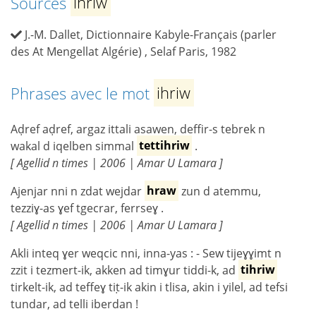
Sources
ihriw
J.-M. Dallet, Dictionnaire Kabyle-Français (parler
des At Mengellat Algérie) , Selaf Paris, 1982
Phrases avec le mot
ihriw
Aḍref aḍref, argaz ittali asawen, deffir-s tebrek n
wakal d iqelben simmal
tettihriw
.
[ Agellid n times | 2006 | Amar U Lamara ]
Ajenjar nni n zdat wejdar
hraw
zun d atemmu,
tezziɣ-as ɣef tgecrar, ferrseɣ .
[ Agellid n times | 2006 | Amar U Lamara ]
Akli inteq ɣer weqcic nni, inna-yas : - Sew tijeɣɣimt n
zzit i tezmert-ik, akken ad timɣur tiddi-k, ad
tihriw
tirkelt-ik, ad teffeɣ tiṭ-ik akin i tlisa, akin i yilel, ad tefsi
tundar, ad telli iberdan !