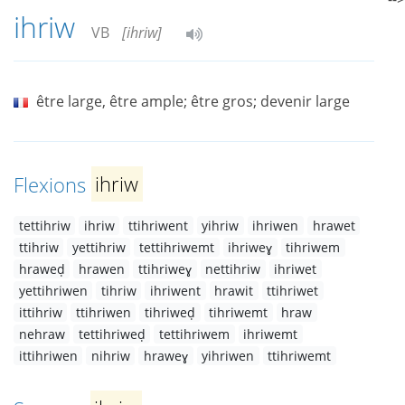
ihriw
VB
[ihriw]
être large, être ample; être gros; devenir large
Flexions
ihriw
tettihriw
ihriw
ttihriwent
yihriw
ihriwen
hrawet
ttihriw
yettihriw
tettihriwemt
ihriweɣ
tihriwem
hraweḍ
hrawen
ttihriweɣ
nettihriw
ihriwet
yettihriwen
tihriw
ihriwent
hrawit
ttihriwet
ittihriw
ttihriwen
tihriweḍ
tihriwemt
hraw
nehraw
tettihriweḍ
tettihriwem
ihriwemt
ittihriwen
nihriw
hraweɣ
yihriwen
ttihriwemt