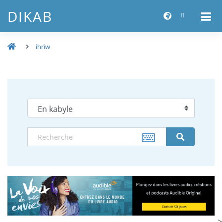
DIKAB
ihriw
-->