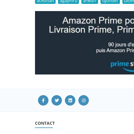
acebḥan
agaymru
arwuri
sɣundef
taḥe
CONTACT