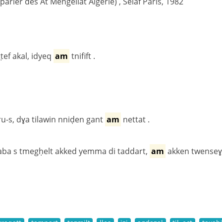
(parler des At Mengellat Algérie) , Selaf Paris, 1982
ṭef akal, idyeq
am
tnifift .
ru-s, dɣa tilawin nniḍen gant
am
nettat .
iɣ baba s tmegḥelt akked yemma di taddart,
am
akken twenseɣ,