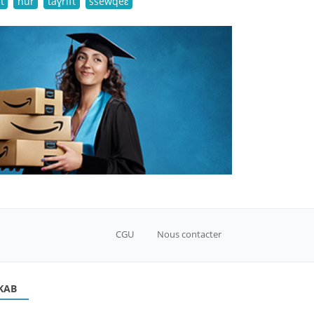
t
nur
taɣrift
ssewqeɛ
CGU
Nous contacter
KAB