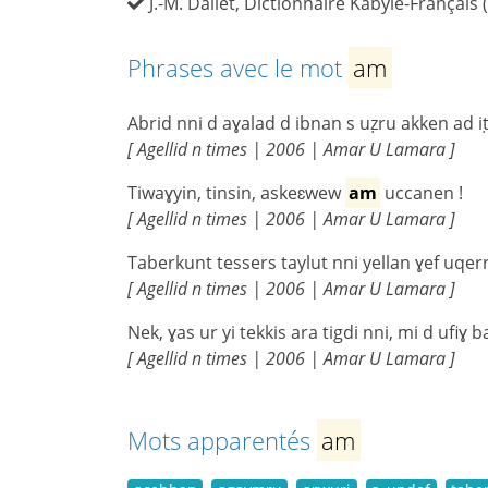
J.-M. Dallet, Dictionnaire Kabyle-Français 
Phrases avec le mot
am
Abrid nni d aɣalad d ibnan s uẓru akken ad iṭ
[ Agellid n times | 2006 | Amar U Lamara ]
Tiwaɣyin, tinsin, askeɛwew
am
uccanen !
[ Agellid n times | 2006 | Amar U Lamara ]
Taberkunt tessers taylut nni yellan ɣef uqer
[ Agellid n times | 2006 | Amar U Lamara ]
Nek, ɣas ur yi tekkis ara tigdi nni, mi d uf
[ Agellid n times | 2006 | Amar U Lamara ]
Mots apparentés
am