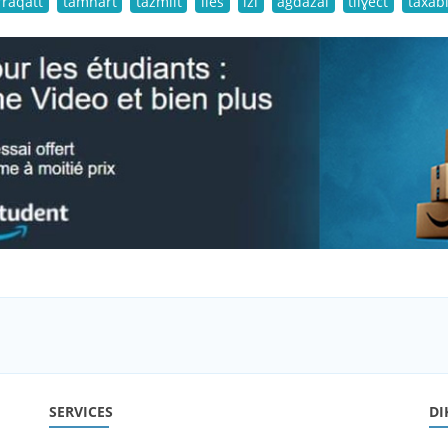
rraqatt
tamnart
tazmilt
lles
izi
agdazal
tilɣect
taxabi
SERVICES
DI