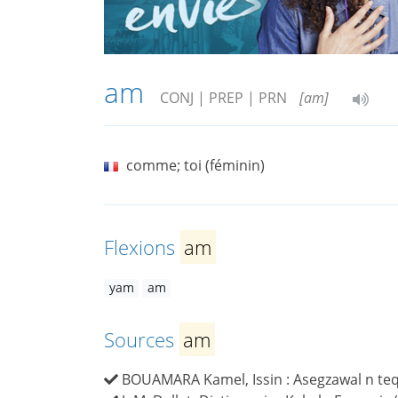
am
CONJ | PREP | PRN
[am]
comme; toi (féminin)
Flexions
am
yam
am
Sources
am
BOUAMARA Kamel, Issin : Asegzawal n teqba