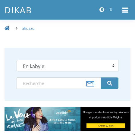
DIKAB
ahuzzu
-->