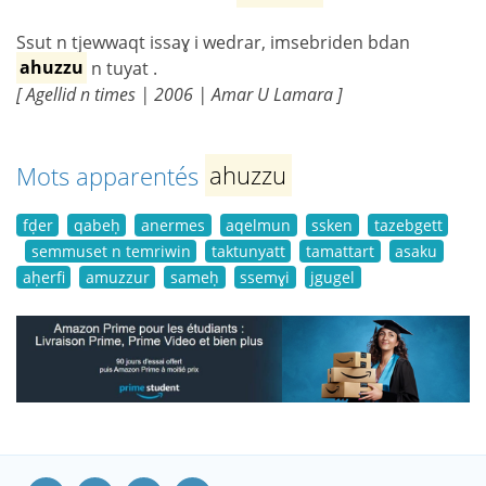
Ssut n tjewwaqt issaɣ i wedrar, imsebriden bdan
ahuzzu
n tuyat .
[ Agellid n times | 2006 | Amar U Lamara ]
Mots apparentés
ahuzzu
fḍer
qabeḥ
anermes
aqelmun
ssken
tazebgett
semmuset n temriwin
taktunyatt
tamattart
asaku
aḥerfi
amuzzur
sameḥ
ssemɣi
jgugel