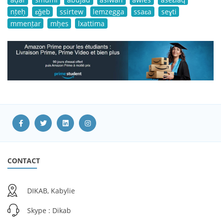
nṭeḥ
ɛǧeb
ssirtew
lemzegga
ssaɛa
seɣti
mmenṭar
mḥes
lxattima
CONTACT
DIKAB, Kabylie
Skype : Dikab