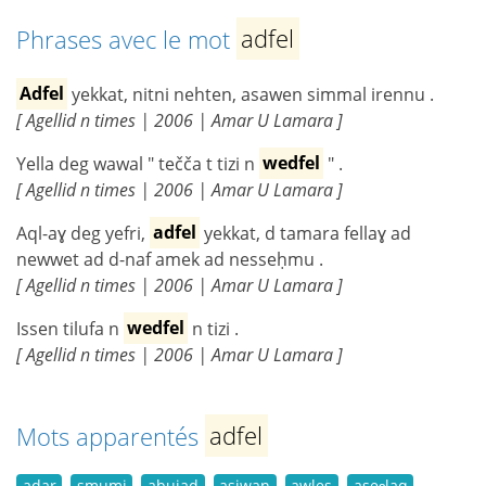
Phrases avec le mot
adfel
Adfel
yekkat, nitni nehten, asawen simmal irennu .
[ Agellid n times | 2006 | Amar U Lamara ]
Yella deg wawal " tečča t tizi n
wedfel
" .
[ Agellid n times | 2006 | Amar U Lamara ]
Aql-aɣ deg yefri,
adfel
yekkat, d tamara fellaɣ ad
newwet ad d-naf amek ad nesseḥmu .
[ Agellid n times | 2006 | Amar U Lamara ]
Issen tilufa n
wedfel
n tizi .
[ Agellid n times | 2006 | Amar U Lamara ]
Mots apparentés
adfel
aḍar
smumi
abujad
asiwan
awles
aseɛlaq