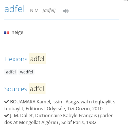
adfel
N.M
[adfel]
neige
Flexions
adfel
adfel
wedfel
Sources
adfel
BOUAMARA Kamel, Issin : Asegzawal n teqbaylit s
teqbaylit, Editions l'Odyssée, Tizi-Ouzou, 2010
J.-M. Dallet, Dictionnaire Kabyle-Français (parler
des At Mengellat Algérie) , Selaf Paris, 1982