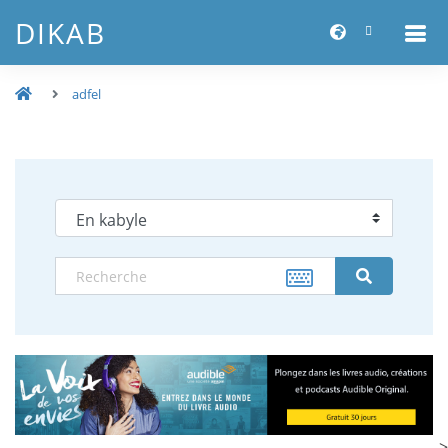
DIKAB
adfel
-->