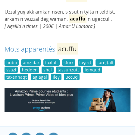
Uzzal yuɣ akk amkan nsen, s ssut n tyita n tefḍist,
arkam n wuzzal deg waman,
acuffu
n ugeccul .
[ Agellid n times | 2006 | Amar U Lamara ]
Mots apparentés
acuffu
hubb
amẓidar
taxlult
sfurr
taɣect
tareṭṭalt
ssaẓi
hedden
shel
tassunẓutt
lemqud
taxennaqt
aglagal
ileɣ
uccuḍ