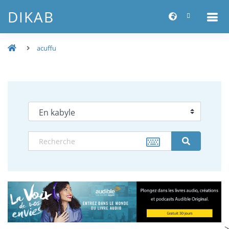
DIKAB
acuffu
-->