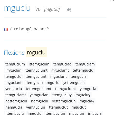
mguclu
VB
[mguclu]
être bougé, balancé
Flexions
mguclu
temguclum
ittemguclun
temguclaḍ
temguclam
imguclun
ttemguclumt
mguclumt
tettemguclu
temguclu
ttemguclunt
mguclunt
temgucla
mguclant
ttemguclu
mguclu
yettemguclu
yemguclu
tettemguclumt
temguclumt
yemgucla
temguclamt
yemguclan
ttemgucluɣ
mgucluɣ
nettemguclu
nemguclu
yettemguclun
mguclaɣ
nemgucla
yemguclun
ttemguclut
mguclut
ittemguclu
imguclu
ttemguclun
mguclun
imgucla