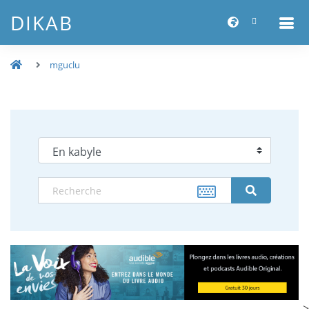
DIKAB
mguclu
-->