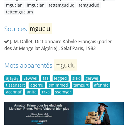
mguclan
imguclan
tettemgucluḍ
temgucluḍ
tettemguclum
Sources
mguclu
J.-M. Dallet, Dictionnaire Kabyle-Français (parler
des At Mengellat Algérie) , Selaf Paris, 1982
Mots apparentés
mguclu
ajaɣuɣ
ɛewwel
faz
legged
slex
gerwej
tissensert
aqerru
smimmeḍ
tamzurt
afennic
acennaf
anita
rrxa
ssemɣer