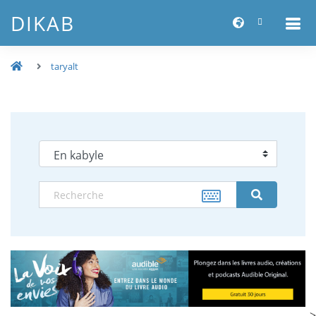
DIKAB
taryalt
-->