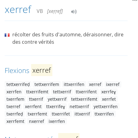
xerref
VB
[xeṛṛef]
récolter des fruits d'automne, déraisonner, dire
des contre vérités
Flexions
xerref
tettxerrifeḍ
tettxerrifem
ittxerrifen
xerref
ixerref
xerrfen
ttxerrifemt
tettxerrif
ttxerrifent
xerrfeɣ
txerrfem
ttxerrif
yettxerrif
tettxerrifemt
xerrfet
txerref
xerrfent
ttxerrifeɣ
nettxerrif
yettxerrifen
txerrfeḍ
txerrfemt
ttxerrifet
ittxerrif
ttxerrifen
xerrfemt
nxerref
ixerrfen