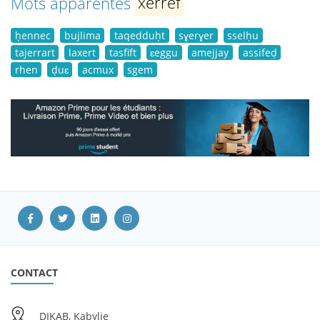
Mots apparentés
xerref
ḥennec
bujlima
taqedduḥt
sɣerɣer
sselḥu
tajerrart
laxert
tasfift
ɛeggu
amejjay
assifeḍ
rhen
ḍuɛ
acmux
sgem
CONTACT
DIKAB, Kabylie