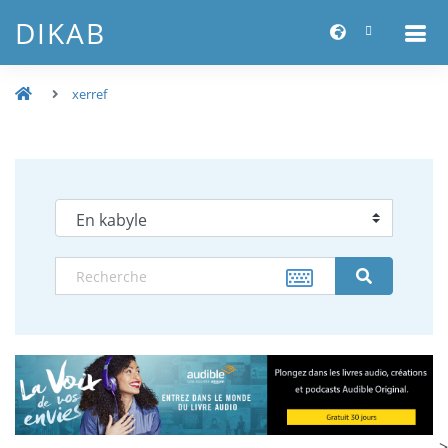
DIKAB
xerref
-->