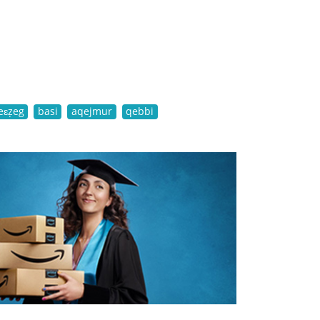
eɛẓeg
basi
aqejmur
qebbi