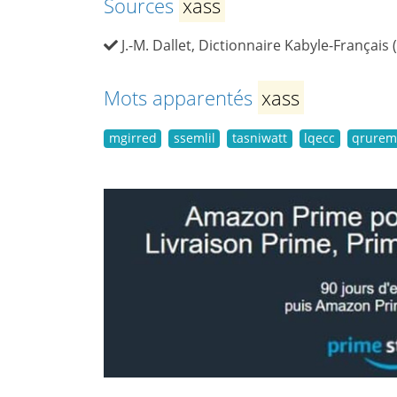
Sources
xass
J.-M. Dallet, Dictionnaire Kabyle-Français 
Mots apparentés
xass
mgirred
ssemlil
tasniwatt
lqecc
qrure