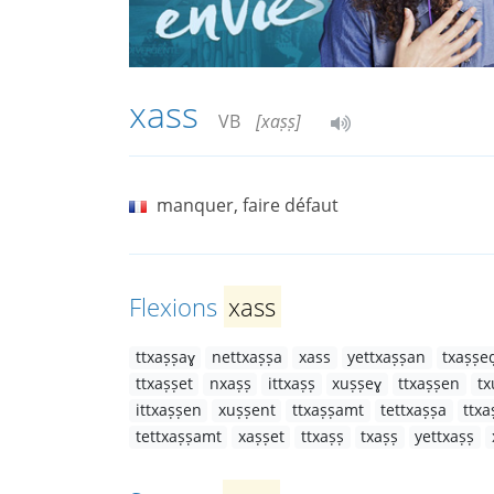
xass
VB
[xaṣṣ]
manquer, faire défaut
Flexions
xass
ttxaṣṣaɣ
nettxaṣṣa
xass
yettxaṣṣan
txaṣṣe
ttxaṣṣet
nxaṣṣ
ittxaṣṣ
xuṣṣeɣ
ttxaṣṣen
t
ittxaṣṣen
xuṣṣent
ttxaṣṣamt
tettxaṣṣa
ttxa
tettxaṣṣamt
xaṣṣet
ttxaṣṣ
txaṣṣ
yettxaṣṣ