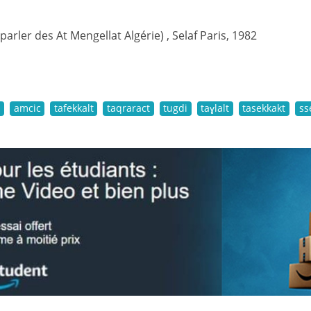
(parler des At Mengellat Algérie) , Selaf Paris, 1982
m
amcic
tafekkalt
taqraract
tugdi
taɣlalt
tasekkakt
ss