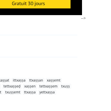
-->
xaṣṣat
ittxaṣṣa
ttxaṣṣan
xaṣṣemt
tettxaṣṣeḍ
xaṣṣen
tettxaṣṣem
txuṣṣ
t
txuṣṣemt
ttxaṣṣa
yettxaṣṣa