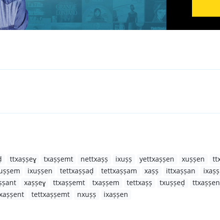
ḍ
ttxaṣṣeɣ
txaṣṣemt
nettxaṣṣ
ixuṣṣ
yettxaṣṣen
xuṣṣen
tt
xuṣṣem
ixuṣṣen
tettxaṣṣaḍ
tettxaṣṣam
xaṣṣ
ittxaṣṣan
ixaṣṣ
ṣṣant
xaṣṣeɣ
ttxaṣṣemt
txaṣṣem
tettxaṣṣ
txuṣṣeḍ
ttxaṣṣen
xaṣṣent
tettxaṣṣemt
nxuṣṣ
ixaṣṣen