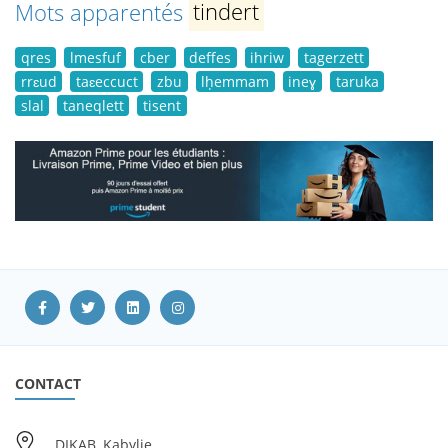
Mots apparentés
tindert
qres
lmesfuf
cber
deffes
ihriw
tagerzett
rrɛud
taɛeccuct
zbu
lḥemmam
ineɣ
taruka
slal
taneqlett
tisent
CONTACT
DIKAB, Kabylie