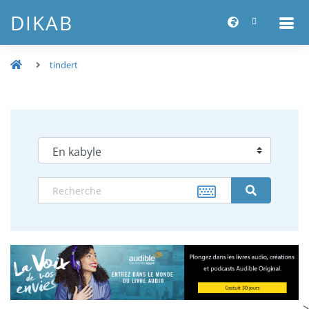
DIKAB
tindert
-->