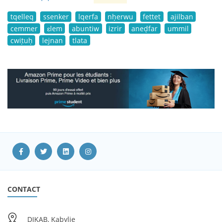
tqelleq
ssenker
lqerfa
nḥerwu
fettet
ajilban
cemmer
ɛlem
abuntiw
izrir
aneḍfar
ummil
cwiṭuḥ
lejnan
tlata
CONTACT
DIKAB, Kabylie