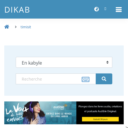
DIKAB
timisit
-->