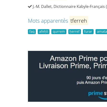
J.-M. Dallet, Dictionnaire Kabyle-Français 
Mots apparentés
tferreh
faq
afeḥli
qurrem
ḥerref
furar
amata