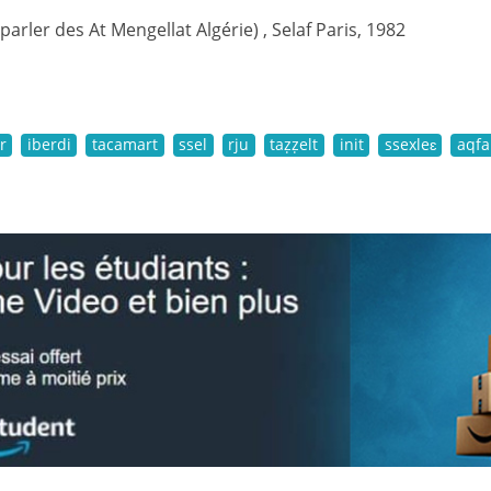
(parler des At Mengellat Algérie) , Selaf Paris, 1982
r
iberdi
tacamart
ssel
rju
taẓẓelt
init
ssexleɛ
aqfa