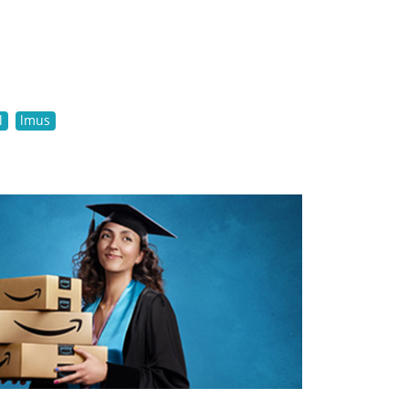
l
lmus