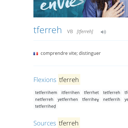
tferreh
VB
[tferreh]
comprendre vite; distinguer
Flexions
tferreh
tetferrihem
itferrihen
tferrhet
tetferreh
t
netferreh
yetferrhen
tferriheɣ
netferrih
y
tetferriheḍ
Sources
tferreh