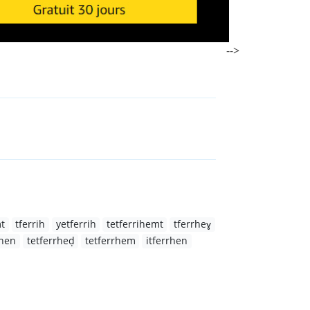
-->
mt
tferrih
yetferrih
tetferrihemt
tferrheɣ
ihen
tetferrheḍ
tetferrhem
itferrhen