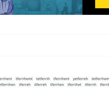
ferrhent
tferrihemt
tetferrih
tferrihent
yetferreh
tetferrhe
etferrihen
tferreh
itferreh
tferrhen
tferrihet
itferrih
tferr