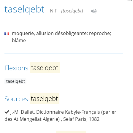
taselqebt
N.F
[taselqebt]
moquerie, allusion désobligeante; reproche;
blâme
Flexions
taselqebt
taselqebt
Sources
taselqebt
J.-M. Dallet, Dictionnaire Kabyle-Français (parler
des At Mengellat Algérie) , Selaf Paris, 1982