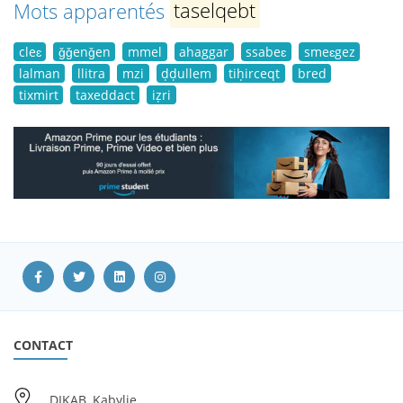
Mots apparentés
taselqebt
cleɛ
ǧǧenǧen
mmel
ahaggar
ssabeɛ
smeɛgez
lalman
llitra
mzi
ḍḍullem
tiḥirceqt
bred
tixmirt
taxeddact
iẓri
CONTACT
DIKAB, Kabylie