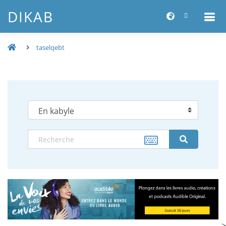
DIKAB
taselqebt
-->