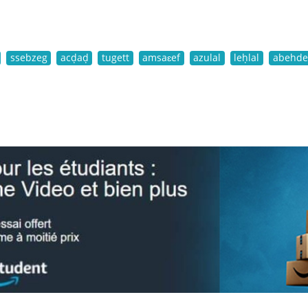
ssebzeg
acḍaḍ
tugett
amsaɛef
azulal
leḥlal
abehde