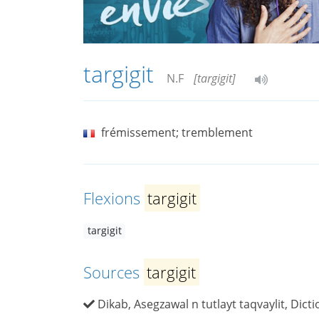
targigit
N.F
[targigit]
frémissement; tremblement
Flexions
targigit
targigit
Sources
targigit
Dikab, Asegzawal n tutlayt taqvaylit, Dicti