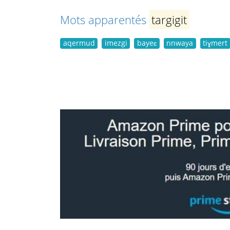
Mots apparentés
targigit
aqermud
imezgi
bayeɛ
nnwaya
tiɣmert