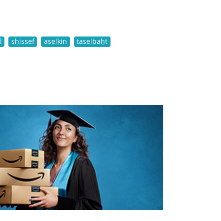
l
sḥissef
aselkin
taselbaḥt