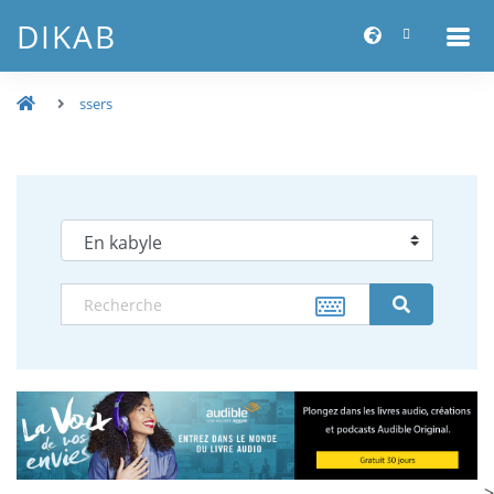
DIKAB
ssers
-->