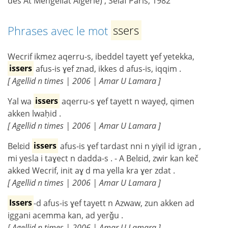
des At Mengellat Algérie) , Selaf Paris, 1982
Phrases avec le mot
ssers
Wecrif ikmez aqerru-s, ibeddel tayett ɣef yetekka,
issers
afus-is ɣef znad, ikkes d afus-is, iqqim .
[ Agellid n times | 2006 | Amar U Lamara ]
Yal wa
issers
aqerru-s ɣef tayett n wayeḍ, qimen
akken lwaḥid .
[ Agellid n times | 2006 | Amar U Lamara ]
Belɛid
issers
afus-is ɣef tardast nni n yiɣil id igran ,
mi yesla i taɣect n dadda-s . - A Belɛid, zwir kan keč
akked Wecrif, init aɣ d ma yella kra ɣer zdat .
[ Agellid n times | 2006 | Amar U Lamara ]
Issers
-d afus-is ɣef tayett n Azwaw, zun akken ad
iggani acemma kan, ad yerǧu .
[ Agellid n times | 2006 | Amar U Lamara ]