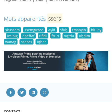
Mots apparentés
ssers
skussem
ssemgirred
aɣlif
sfuḥ
tmanyin
bluleɣ
iminig
aḥeffaf
tifidi
fruri
tuṭṭḍa
uḥḍim
wanag
ssabeɛ
iqbec
CONTACT