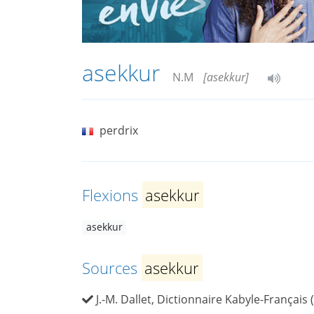
asekkur
N.M
[asekkur]
perdrix
Flexions
asekkur
asekkur
Sources
asekkur
J.-M. Dallet, Dictionnaire Kabyle-Français 