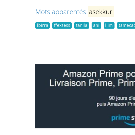
Mots apparentés
asekkur
lbirra
ffexsess
tanila
ani
llim
tamecac