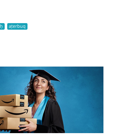
eḥ
aṭerbuq