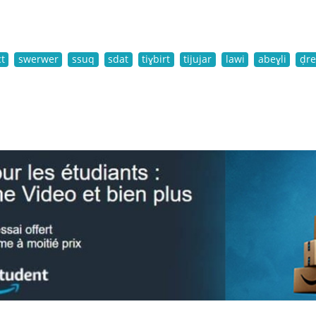
t
swerwer
ssuq
sdat
tiɣbirt
tijujar
lawi
abeɣli
ḍr