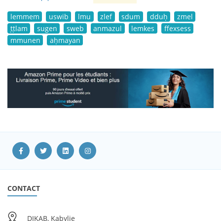
lemmem
uswib
lmu
zlef
sdum
dduḥ
zmel
ṭṭlam
sugen
sweb
anmazul
lemkes
ffexsess
mmunen
aḥmayan
CONTACT
DIKAB, Kabylie