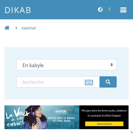
DIKAB
ssentsel
-->