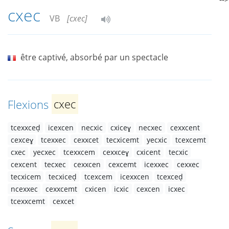
cxec
VB
[cxec]
être captivé, absorbé par un spectacle
Flexions
cxec
tcexxceḍ
icexcen
necxic
cxiceɣ
necxec
cexxcent
cexceɣ
tcexxec
cexxcet
tecxicemt
yecxic
tcexcemt
cxec
yecxec
tcexxcem
cexxceɣ
cxicent
tecxic
cexcent
tecxec
cexxcen
cexcemt
icexxec
cexxec
tecxicem
tecxiceḍ
tcexcem
icexxcen
tcexceḍ
ncexxec
cexxcemt
cxicen
icxic
cexcen
icxec
tcexxcemt
cexcet