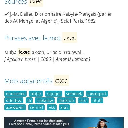
Sources
cxec
J.-M. Dallet, Dictionnaire Kabyle-Français (parler
des At Mengellat Algérie) , Selaf Paris, 1982
Phrases avec le mot
cxec
Muḥa
icxec
akken, ur as d irra awal .
[ Agellid n times | 2006 | Amar U Lamara ]
Mots apparentés
cxec
mmeɛmeɛ
lxaṭer
nquqel
semmek
taɛeqquct
dderbez
di
sseknew
lmektub
lxez
htuti
aɛewwam
cennef
ekk
aṭas