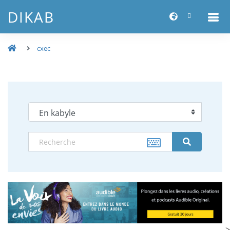
DIKAB
cxec
-->