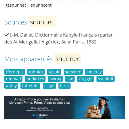
tesnunnec
snunncent
Sources
snunnec
J.-M. Dallet, Dictionnaire Kabyle-Français (parler
des At Mengellat Algérie) , Selaf Paris, 1982
Mots apparentés
snunnec
fferqiqes
tabniqt
taẓult
sqecqec
ameltaɣ
ummad
berkukes
awraɣ
cax
sfuggel
sseḥluli
anteɣ
tattefaḥt
asgel
faksi