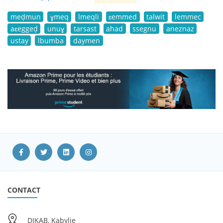
meḍmun
ɣmeq
lmeqli
ɛemmed
talwit
lemmec
aɛeggeḍ
unuɣ
tarsast
ahad
ssegnu
aneznaz
ustay
lbumba
daymen
CONTACT
DIKAB, Kabylie