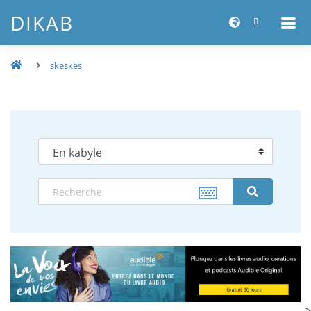
DIKAB
skeskes
-->