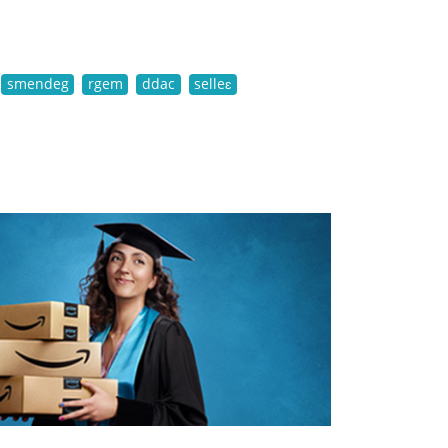
smendeg
rgem
ddac
selleɛ