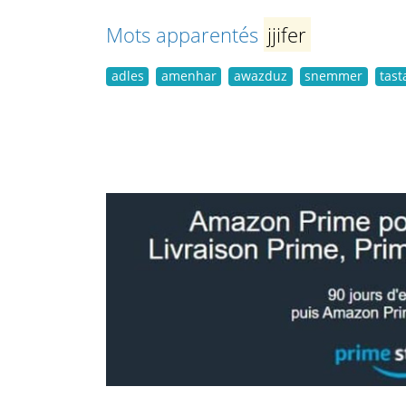
Mots apparentés
jjifer
adles
amenhar
awazduz
snemmer
tast