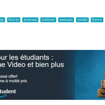
aɣt
ffurres
amerwal
sselḥem
awesɛan
smekti
lḥenni