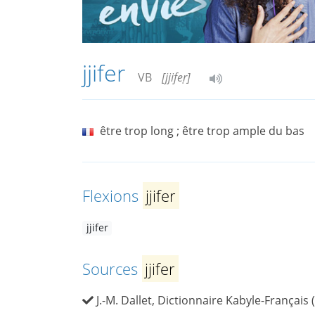
jjifer
VB
[jjifeṛ]
être trop long ; être trop ample du bas
Flexions
jjifer
jjifer
Sources
jjifer
J.-M. Dallet, Dictionnaire Kabyle-Français 